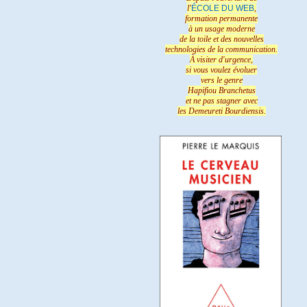
l'
ÉCOLE DU WEB
,
formation permanente
à un usage moderne
de la toile et des nouvelles
technologies de la communication.
À visiter d'urgence,
si vous voulez évoluer
vers le genre
Hapifiou Branchetus
et ne pas stagner avec
les Demeureti Bourdiensis.