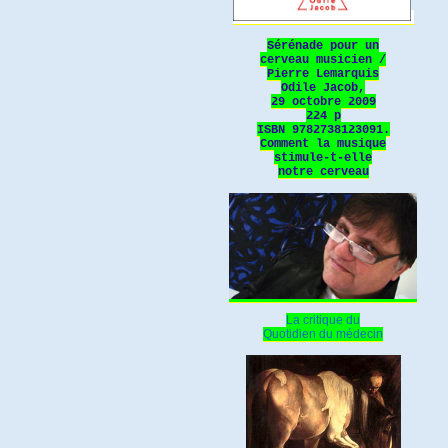
Sérénade pour un
cerveau musicien /
Pierre Lemarquis
Odile Jacob,
29 octobre 2009
224 p
ISBN 9782738123091.
Comment la musique
stimule-t-elle
notre cerveau
La critique du
Quotidien du médecin