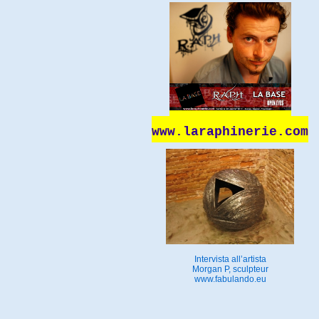
www.laraphinerie.com
Intervista all’artista
Morgan P, sculpteur
www.fabulando.eu