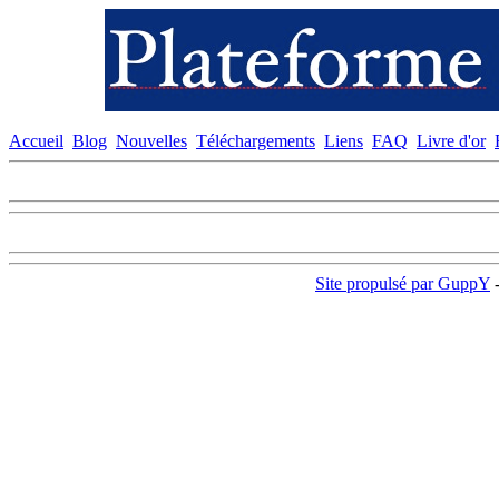
Accueil
Blog
Nouvelles
Téléchargements
Liens
FAQ
Livre d'or
Site propulsé par GuppY
-